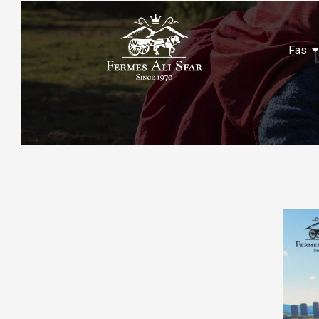
Aller
au
contenu
Fas