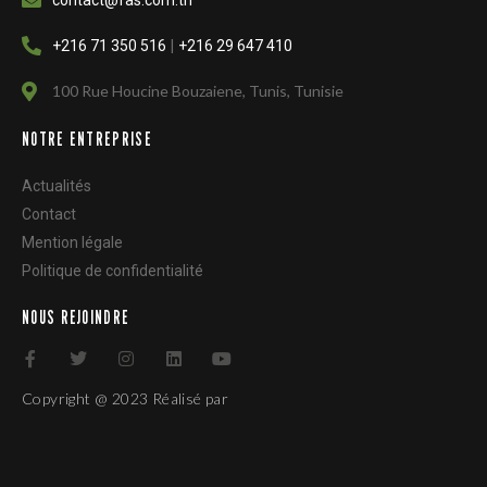
contact@fas.com.tn
|
+216 71 350 516
+216 29 647 410
100 Rue Houcine Bouzaiene, Tunis, Tunisie
NOTRE ENTREPRISE
Actualités
Contact
Mention légale
Politique de confidentialité
NOUS REJOINDRE
F
T
I
L
Y
a
w
n
i
o
c
i
s
n
u
Copyright @ 2023 Réalisé par
e
t
t
k
t
b
t
a
e
u
o
e
g
d
b
o
r
r
i
e
k
a
n