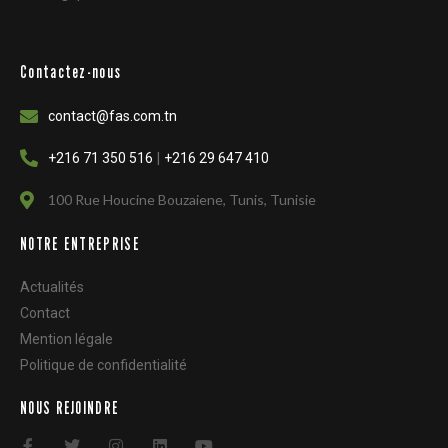
Contactez-nous
contact@fas.com.tn
|
+216 71 350 516
+216 29 647 410
100 Rue Houcine Bouzaiene, Tunis, Tunisie
NOTRE ENTREPRISE
Actualités
Contact
Mention légale
Politique de confidentialité
NOUS REJOINDRE
F
T
I
L
Y