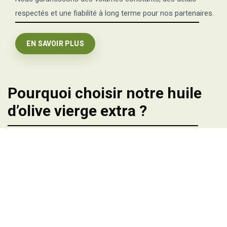
respectés et une fiabilité à long terme pour nos partenaires.
EN SAVOIR PLUS
Pourquoi choisir notre huile
d’olive vierge extra ?
Nous produisons depuis plus de 55 ans près de
800.000 litres
d’huile d’olive
sur nos
500 hectares
comptant plus de
25.000
oliviers
.
Nous élaborons notre huile avec les meilleurs moyens de
production, alliant
respect de la tradition
et
technologies
modernes
(presse traditionnelle et presse moderne).